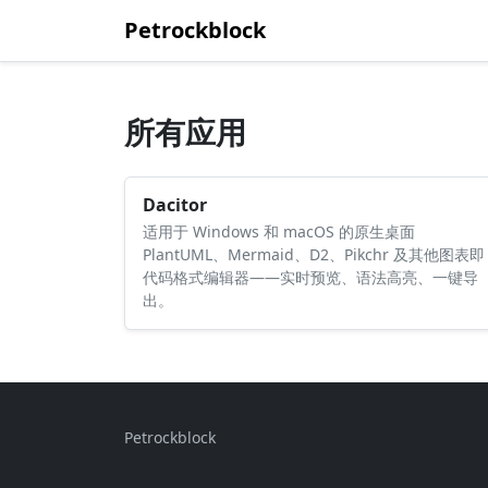
Petrockblock
所有应用
Dacitor
适用于 Windows 和 macOS 的原生桌面
PlantUML、Mermaid、D2、Pikchr 及其他图表即
代码格式编辑器——实时预览、语法高亮、一键导
出。
Petrockblock