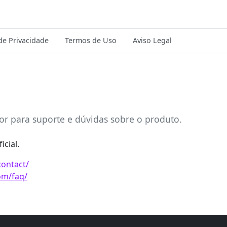
 de Privacidade
Termos de Uso
Aviso Legal
tor para suporte e dúvidas sobre o produto.
icial.
contact/
com/faq/