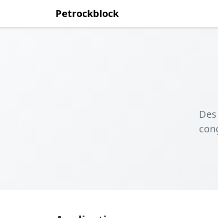
Petrockblock
Des 
conç