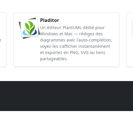
Pladitor
Un éditeur PlantUML dédié pour
Windows et Mac — rédigez des
e
diagrammes avec l'auto-complétion,
voyez-les s'afficher instantanément
et exportez en PNG, SVG ou liens
partageables.