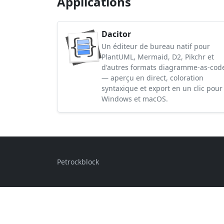
Applications
Dacitor
Un éditeur de bureau natif pour
PlantUML, Mermaid, D2, Pikchr et
d'autres formats diagramme-as-cod
— aperçu en direct, coloration
syntaxique et export en un clic pour
Windows et macOS.
Petrockblock