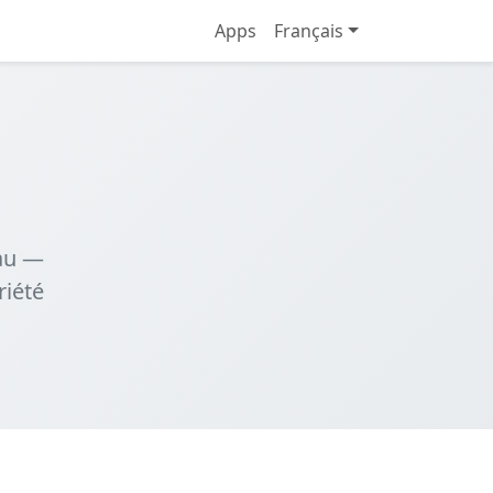
Apps
Français
eau —
riété